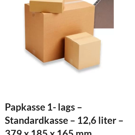
ild
nu
and
ild
nu
and
ild
nu
Papkasse 1- lags –
Standardkasse – 12,6 liter –
379 x 185 x 165 mm