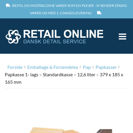
BESTIL OG MODTAG DINE VARER SOM DU PLEJER - VI SENDER STADIG
VARER UD MED 1-2 DAGES LEVERING
and
ild
nu
Forside
Forside
Emballage & Forsendelse
Pap
Papkasser
and
and
Papkasse 1- lags – Standardkasse – 12,6 liter – 379 x 185 x
Om
ild
ild
nu
nu
165 mm
and
and
Kontakt
ild
ild
nu
nu
and
and
Min konto
ild
ild
nu
nu
Log ind
and
and
and
ild
ild
ild
nu
nu
nu
and