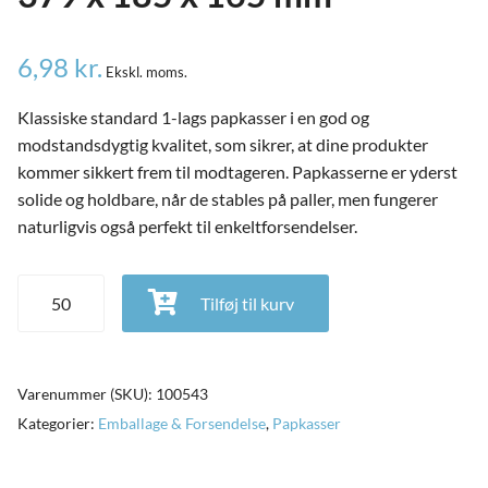
6,98
kr.
Ekskl. moms.
Klassiske standard 1-lags papkasser i en god og
modstandsdygtig kvalitet, som sikrer, at dine produkter
kommer sikkert frem til modtageren. Papkasserne er yderst
solide og holdbare, når de stables på paller, men fungerer
naturligvis også perfekt til enkeltforsendelser.
Papkasse 1- lags - Standardkasse - 12,6 liter - 379 x 185 x 165
Tilføj til kurv
mm antal
and
ild
Varenummer (SKU):
100543
nu
and
Kategorier:
Emballage & Forsendelse
,
Papkasser
ild
nu