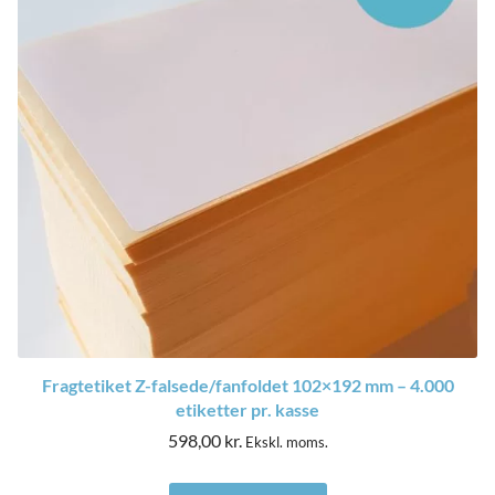
Fragtetiket Z-falsede/fanfoldet 102×192 mm – 4.000
etiketter pr. kasse
598,00
kr.
Ekskl. moms.