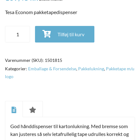
Tesa Econom pakketapedispenser
Tesa Econom pakketapedispenser antal
Tilføj til kurv
Varenummer (SKU):
1501815
Kategorier:
Emballage & Forsendelse
,
Pakkelukning
,
Pakketape m/u
logo
and
ild
nu
and
God hånddispenser til kartonlukning. Med bremse som
ild
nu
kan justeres så selv letafrullelig tape udrulles korrekt og