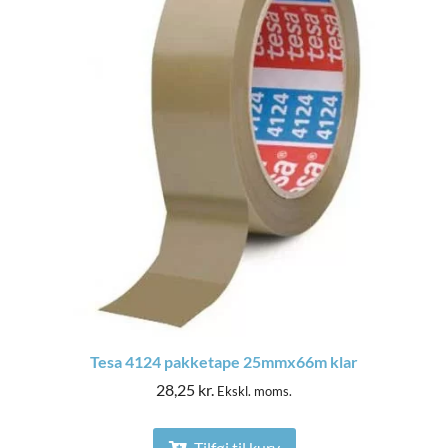
Tesa 4124 pakketape 25mmx66m klar
28,25
kr.
Ekskl. moms.