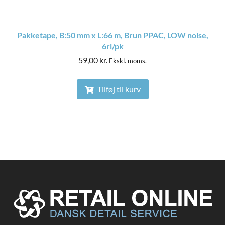
Pakketape, B:50 mm x L:66 m, Brun PPAC, LOW noise,
6rl/pk
59,00
kr.
Ekskl. moms.
Tilføj til kurv