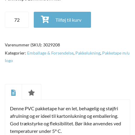
Pakketape 25mmx66m klar antal
Tilføj til kurv
Varenummer (SKU):
3029208
Kategorier:
Emballage & Forsendelse
,
Pakkelukning
,
Pakketape m/u
logo
and
ild
Denne PVC pakketape har en let, behagelig og støjfri
nu
afrulning og er ideel til kartonlukning og emballering.
and
ild
God trækstyrke og fleksibilitet. Bør ikke anvendes ved
nu
temperaturer under 5° C.