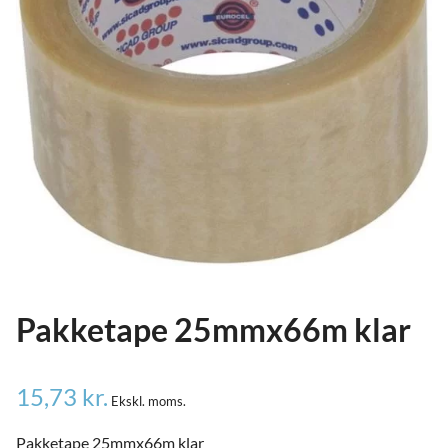
ild
nu
and
ild
nu
and
ild
nu
Pakketape 25mmx66m klar
15,73
kr.
Ekskl. moms.
Pakketape 25mmx66m klar