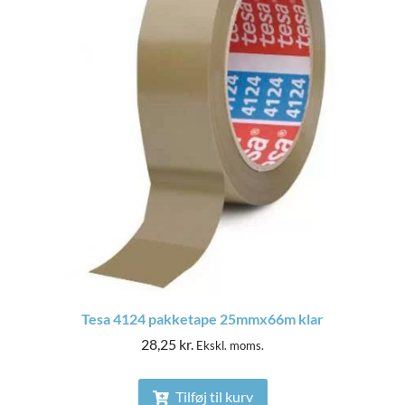
Tesa 4124 pakketape 25mmx66m klar
28,25
kr.
Ekskl. moms.
Tilføj til kurv