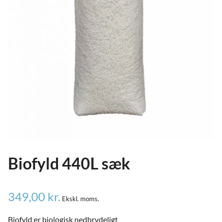
ild
nu
and
ild
nu
and
ild
nu
Biofyld 440L sæk
349,00
kr.
Ekskl. moms.
Biofyld er biologisk nedbrydeligt