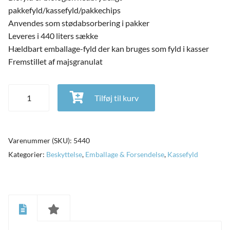
pakkefyld/kassefyld/pakkechips
Anvendes som stødabsorbering i pakker
Leveres i 440 liters sække
Hældbart emballage-fyld der kan bruges som fyld i kasser
Fremstillet af majsgranulat
Biofyld 440L sæk antal
Tilføj til kurv
Varenummer (SKU):
5440
Kategorier:
Beskyttelse
,
Emballage & Forsendelse
,
Kassefyld
and
ild
nu
and
ild
nu