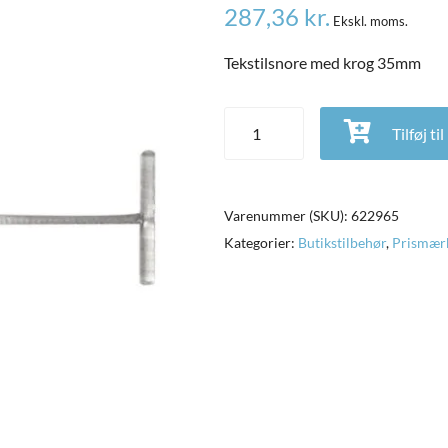
287,36
kr.
Ekskl. moms.
Tekstilsnore med krog 35mm
Tekstilsnore med krog 35mm ant
Tilføj ti
Varenummer (SKU):
622965
Kategorier:
Butikstilbehør
,
Prismær