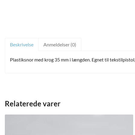
Beskrivelse
Anmeldelser (0)
Plastiksnor med krog 35 mm i længden. Egnet til tekstilpisto
and
Relaterede varer
ild
nu
and
ild
nu