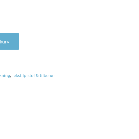
al
l kurv
kning
,
Tekstilpistol & tilbehør