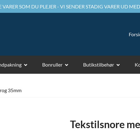
 VARER SOM DU PLEJER - VI SENDER STADIG VARER UD MED
Fors
ndpakning
Bonruller
Butikstilbehør
Ko
 krog 35mm
Tekstilsnore m