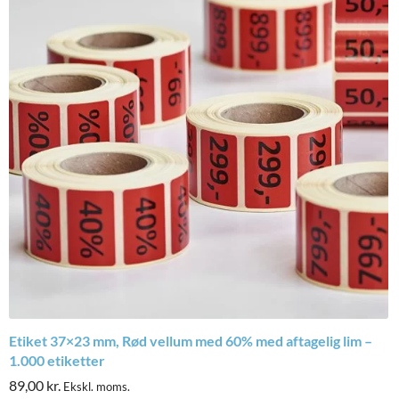
Etiket 37×23 mm, Rød vellum med 60% med aftagelig lim –
1.000 etiketter
89,00
kr.
Ekskl. moms.