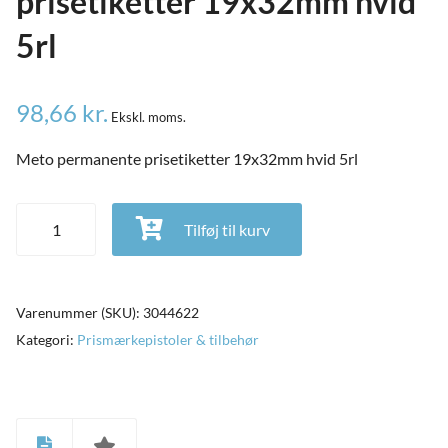
prisetiketter 19x32mm hvid
ild
nu
and
5rl
ild
nu
98,66
kr.
Ekskl. moms.
and
ild
Meto permanente prisetiketter 19x32mm hvid 5rl
nu
Meto permanente prisetiketter 19x32mm hvid 5rl antal
Tilføj til kurv
Varenummer (SKU):
3044622
Kategori:
Prismærkepistoler & tilbehør