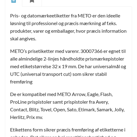
Pris- og datomærkeetiketter fra METO er den ideelle
løsning til professionel og præcis mærkning af f.eks.
produkter, varer og emballager, hvor præcis information
skal angives.
METO’s prisetiketter med varenr. 30007366 er egnet til
alle almindelige 2-linjes håndholdte prismærkepistoler
med etiketstørrelse 32 x 19 mm. De har universalmål og
UTC (universal transport cut) som sikrer stabil
fremføring
De er kompatibel med METO Arrow, Eagle, Flash,
ProLine prispistoler samt prispistoler fra Avery,
and
Contact, Blitz, Tovel, Open, Sato, Etimark, Samark, Jolly,
ild
nu
Herlitz, Prix mv.
and
ild
Etikettens form sikrer præcis fremføring af etiketterne i
nu