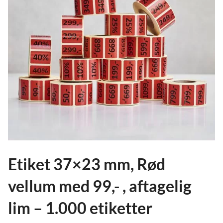
ild
nu
and
ild
nu
and
ild
nu
Etiket 37×23 mm, Rød
vellum med 99,- , aftagelig
lim – 1.000 etiketter