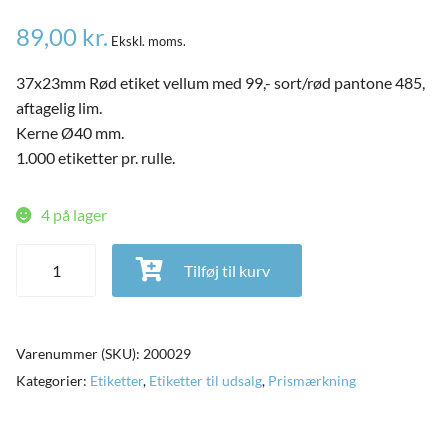
89,00
kr.
Ekskl. moms.
37x23mm Rød etiket vellum med 99,- sort/rød pantone 485,
aftagelig lim.
Kerne Ø40 mm.
1.000 etiketter pr. rulle.
4 på lager
Etiket 37x23 mm, Rød vellum med 99,- , aftagelig lim - 1.000
Tilføj til kurv
etiketter antal
and
Varenummer (SKU):
200029
ild
nu
Kategorier:
Etiketter
,
Etiketter til udsalg
,
Prismærkning
and
ild
nu