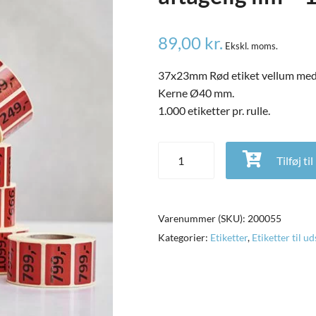
89,00
kr.
Ekskl. moms.
37x23mm Rød etiket vellum med 6
Kerne Ø40 mm.
1.000 etiketter pr. rulle.
Etiket 37x23 mm, Rød vellum med 6
Tilføj ti
Varenummer (SKU):
200055
Kategorier:
Etiketter
,
Etiketter til ud