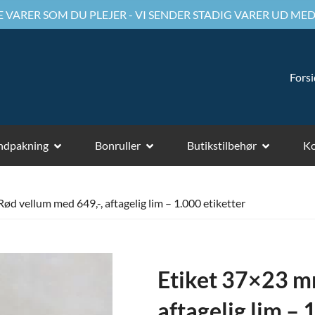
 VARER SOM DU PLEJER - VI SENDER STADIG VARER UD MED
Fors
ndpakning
Bonruller
Butikstilbehør
Ko
ød vellum med 649,-, aftagelig lim – 1.000 etiketter
Etiket 37×23 m
aftagelig lim – 