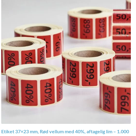
Etiket 37×23 mm, Rød vellum med 40%, aftagelig lim – 1.000