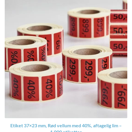
Etiket 37×23 mm, Rød vellum med 40%, aftagelig lim –
1.000 etiketter