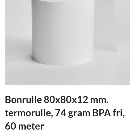
ild
nu
and
ild
nu
and
ild
nu
Bonrulle 80x80x12 mm.
termorulle, 74 gram BPA fri,
60 meter