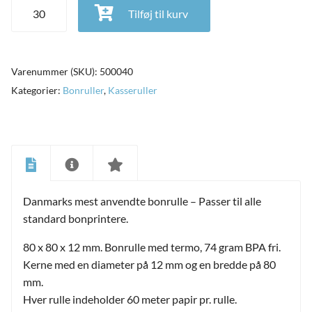
Bonrulle 80x80x12 mm. termorulle, 74 gram BPA fri, 60 meter
Tilføj til kurv
antal
Varenummer (SKU):
500040
Kategorier:
Bonruller
,
Kasseruller
Danmarks mest anvendte bonrulle – Passer til alle
standard bonprintere.
80 x 80 x 12 mm. Bonrulle med termo, 74 gram BPA fri.
Kerne med en diameter på 12 mm og en bredde på 80
mm.
Hver rulle indeholder 60 meter papir pr. rulle.