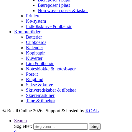
Bæreposer i plast
Non woven poser & tasker
Printere
Kø-system
Indkøbskurve & tilbehør
Kontorartikler
Batterier
Clipboards
Kalender
Kopipapir
Kuverter
Lim & tilbehør
Notesblokke & notesbøger
Post-it
Ringbind
Sakse & knive
Skriveredskaber & tilbehør
Skæremaskiner
Tape & tilbehør
© Retail Online 2026 | Support & hosted by
KOAL
Search
Søg efter:
Søg