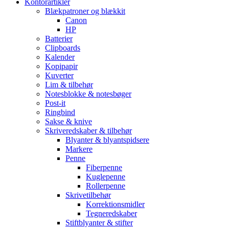
Kontorartikler
Blækpatroner og blækkit
Canon
HP
Batterier
Clipboards
Kalender
Kopipapir
Kuverter
Lim & tilbehør
Notesblokke & notesbøger
Post-it
Ringbind
Sakse & knive
Skriveredskaber & tilbehør
Blyanter & blyantspidsere
Markere
Penne
Fiberpenne
Kuglepenne
Rollerpenne
Skrivetilbehør
Korrektionsmidler
Tegneredskaber
Stiftblyanter & stifter