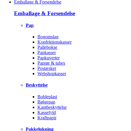
Emballage & Forsendelse
Emballage & Forsendelse
Pap
Bogomslag
Konfektionskasser
Pallebokse
Papkasser
Papkuverter
Paprør & tubes
Postæsker
Webshopkasser
Beskyttelse
Bobleplast
Bølgepap
Kantbeskyttelse
Kassefyld
Kraftpapir
Pakkelukning