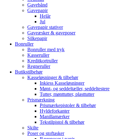
Gavebånd
Gavepapir
Helår
Jul
Gavepapir stativer
Gaveæsker & gaveposer
Silkepapir
Bonruller
Bonruller med tryk
Kasseruller
Kreditkortruller
Regneruller
Butikstilbehør
Kasseløsninger & tilbehør
Inkiess Kasseløsninger
Mønt- og seddeltæller, seddeltestere
Tutter, mønttutter, plasttutter
Prismærkning
Prismærkepistoler & tilbehør
Hyldeforkanter
Manillamærker
Tekstilpistol & tilbehør
Skilte
Poser og stoftasker
Bæreposer i papir