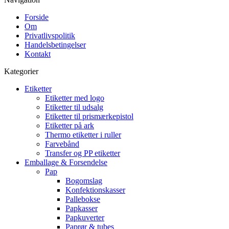
Forside
Om
Privatlivspolitik
Handelsbetingelser
Kontakt
Kategorier
Etiketter
Etiketter med logo
Etiketter til udsalg
Etiketter til prismærkepistol
Etiketter på ark
Thermo etiketter i ruller
Farvebånd
Transfer og PP etiketter
Emballage & Forsendelse
Pap
Bogomslag
Konfektionskasser
Pallebokse
Papkasser
Papkuverter
Paprør & tubes