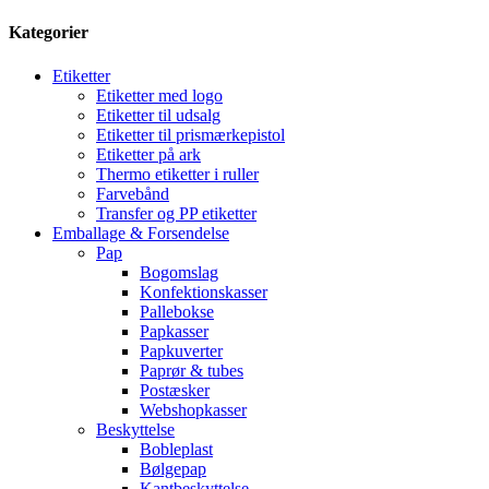
Kategorier
Etiketter
Etiketter med logo
Etiketter til udsalg
Etiketter til prismærkepistol
Etiketter på ark
Thermo etiketter i ruller
Farvebånd
Transfer og PP etiketter
Emballage & Forsendelse
Pap
Bogomslag
Konfektionskasser
Pallebokse
Papkasser
Papkuverter
Paprør & tubes
Postæsker
Webshopkasser
Beskyttelse
Bobleplast
Bølgepap
Kantbeskyttelse