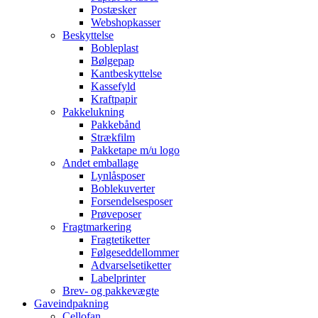
Postæsker
Webshopkasser
Beskyttelse
Bobleplast
Bølgepap
Kantbeskyttelse
Kassefyld
Kraftpapir
Pakkelukning
Pakkebånd
Strækfilm
Pakketape m/u logo
Andet emballage
Lynlåsposer
Boblekuverter
Forsendelsesposer
Prøveposer
Fragtmarkering
Fragtetiketter
Følgeseddellommer
Advarselsetiketter
Labelprinter
Brev- og pakkevægte
Gaveindpakning
Cellofan