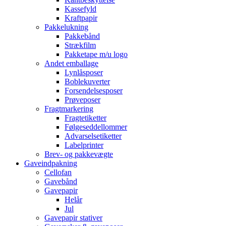
Kassefyld
Kraftpapir
Pakkelukning
Pakkebånd
Strækfilm
Pakketape m/u logo
Andet emballage
Lynlåsposer
Boblekuverter
Forsendelsesposer
Prøveposer
Fragtmarkering
Fragtetiketter
Følgeseddellommer
Advarselsetiketter
Labelprinter
Brev- og pakkevægte
Gaveindpakning
Cellofan
Gavebånd
Gavepapir
Helår
Jul
Gavepapir stativer