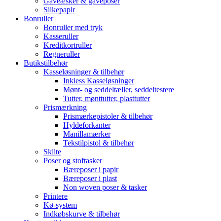
Gaveæsker & gaveposer
Silkepapir
Bonruller
Bonruller med tryk
Kasseruller
Kreditkortruller
Regneruller
Butikstilbehør
Kasseløsninger & tilbehør
Inkiess Kasseløsninger
Mønt- og seddeltæller, seddeltestere
Tutter, mønttutter, plasttutter
Prismærkning
Prismærkepistoler & tilbehør
Hyldeforkanter
Manillamærker
Tekstilpistol & tilbehør
Skilte
Poser og stoftasker
Bæreposer i papir
Bæreposer i plast
Non woven poser & tasker
Printere
Kø-system
Indkøbskurve & tilbehør