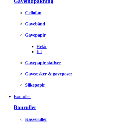
Gaveindpakning
Cellofan
Gavebånd
Gavepapir
Helår
Jul
Gavepapir stativer
Gaveæsker & gaveposer
Silkepapir
Bonruller
Bonruller
Kasseruller