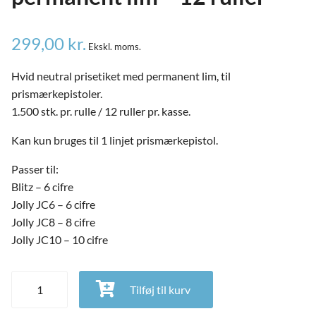
299,00
kr.
Ekskl. moms.
Hvid neutral prisetiket med permanent lim, til
prismærkepistoler.
1.500 stk. pr. rulle / 12 ruller pr. kasse.
Kan kun bruges til 1 linjet prismærkepistol.
Passer til:
Blitz – 6 cifre
Jolly JC6 – 6 cifre
Jolly JC8 – 8 cifre
and
Jolly JC10 – 10 cifre
ild
nu
and
Etiket til prismærkepistol 26x12 mm, hvid neutral, permanent
ild
Tilføj til kurv
lim - 12 ruller antal
nu