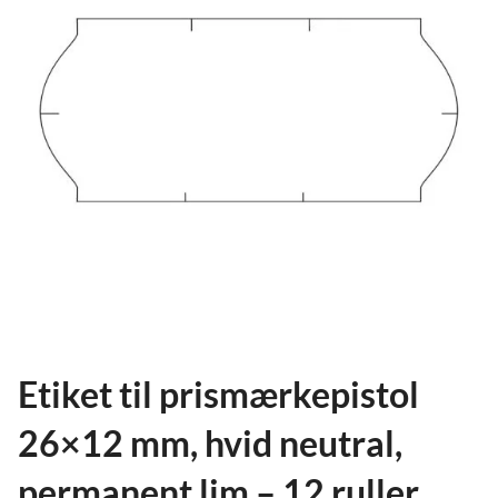
ild
nu
and
ild
nu
and
ild
nu
Etiket til prismærkepistol
26×12 mm, hvid neutral,
permanent lim – 12 ruller