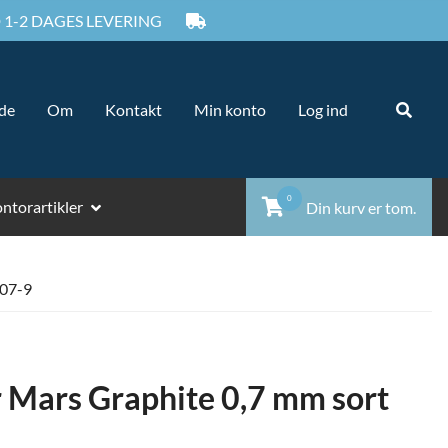
 1-2 DAGES LEVERING
Sø
Sø
ide
Om
Kontakt
Min konto
Log ind
ef
0
ntorartikler
Din kurv er tom.
907-9
r Mars Graphite 0,7 mm sort