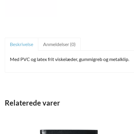
Beskrivelse
Anmeldelser (0)
Med PVC og latex frit viskelæder, gummigreb og metalklip.
and
Relaterede varer
ild
nu
and
ild
nu