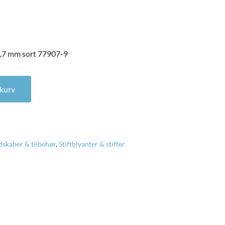
0,7 mm sort 77907-9
0,7 mm sort 77907-9 antal
l kurv
dskaber & tilbehør
,
Stiftblyanter & stifter