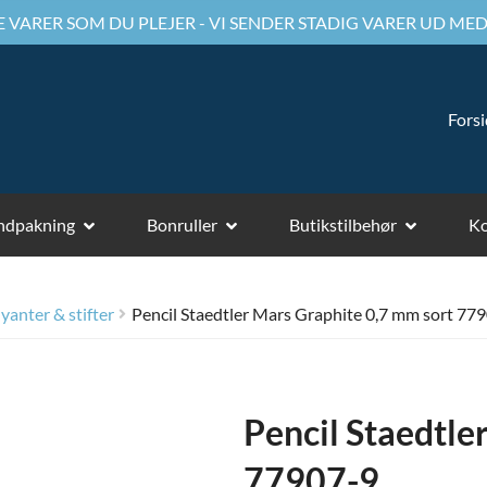
 VARER SOM DU PLEJER - VI SENDER STADIG VARER UD MED
Fors
ndpakning
Bonruller
Butikstilbehør
Ko
lyanter & stifter
Pencil Staedtler Mars Graphite 0,7 mm sort 77
Pencil Staedtle
77907-9