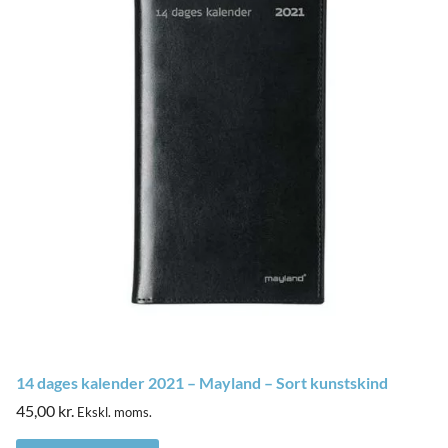
14 dages kalender 2021 – Mayland – Sort kunstskind
45,00
kr.
Ekskl. moms.