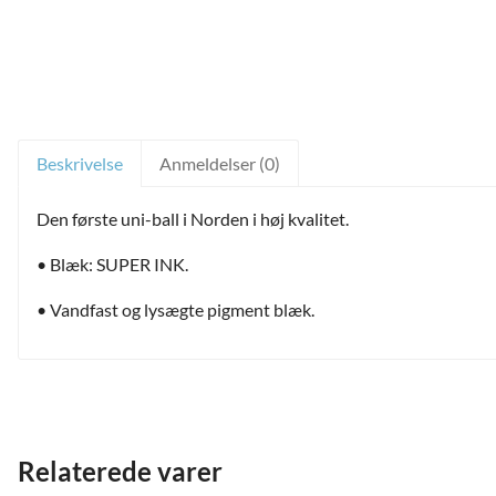
Beskrivelse
Anmeldelser (0)
Den første uni-ball i Norden i høj kvalitet.
• Blæk: SUPER INK.
• Vandfast og lysægte pigment blæk.
and
ild
nu
and
ild
Relaterede varer
nu