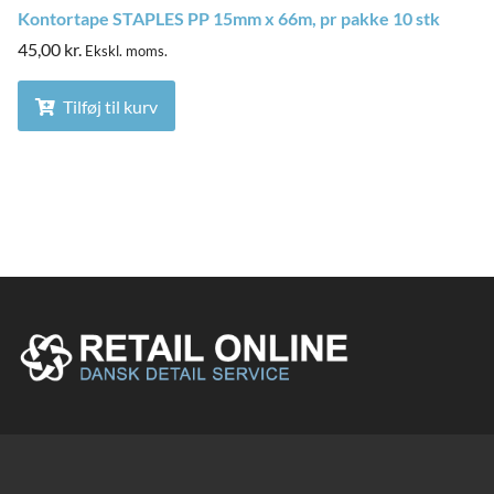
Kontortape STAPLES PP 15mm x 66m, pr pakke 10 stk
45,00
kr.
Ekskl. moms.
Tilføj til kurv