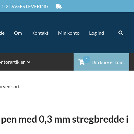
 1-2 DAGES LEVERING
Sø
Sø
ide
Om
Kontakt
Min konto
Log ind
ef
0
ntorartikler
Din kurv er tom.
arven sort
 pen med 0,3 mm stregbredde i