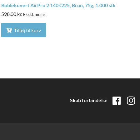
Boblekuvert AirPro 2 140×225, Brun, 75g, 1.000 stk
598,00
kr.
Ekskl. moms.
Tilføj til kurv
Skab forbindelse