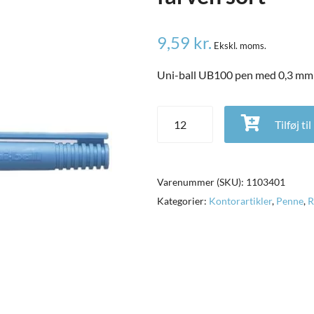
9,59
kr.
Ekskl. moms.
Uni-ball UB100 pen med 0,3 mm s
Uni-ball UB100 pen med 0,3 mm s
Tilføj ti
Varenummer (SKU):
1103401
Kategorier:
Kontorartikler
,
Penne
,
R