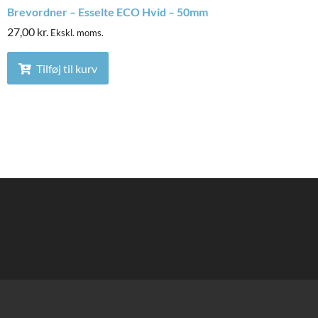
Brevordner – Esselte ECO Hvid – 50mm
27,00
kr.
Ekskl. moms.
Tilføj til kurv