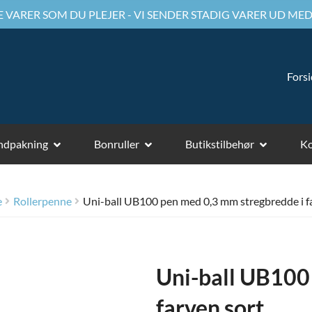
 VARER SOM DU PLEJER - VI SENDER STADIG VARER UD MED
Fors
ndpakning
Bonruller
Butikstilbehør
Ko
e
Rollerpenne
Uni-ball UB100 pen med 0,3 mm stregbredde i f
Uni-ball UB100
farven sort