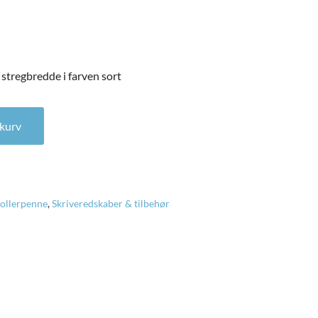
tregbredde i farven sort
tregbredde i farven sort antal
l kurv
ollerpenne
,
Skriveredskaber & tilbehør