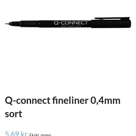
ild
nu
and
ild
nu
and
ild
nu
Q-connect fineliner 0,4mm
sort
5,69
kr.
Ekskl. moms.