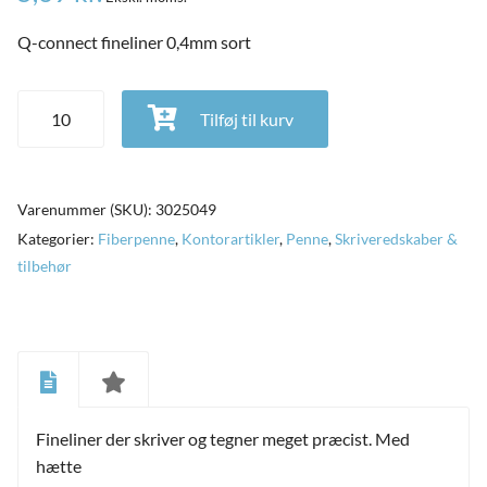
Q-connect fineliner 0,4mm sort
Q-connect fineliner 0,4mm sort antal
Tilføj til kurv
Varenummer (SKU):
3025049
Kategorier:
Fiberpenne
,
Kontorartikler
,
Penne
,
Skriveredskaber &
tilbehør
and
ild
nu
and
Fineliner der skriver og tegner meget præcist. Med
ild
nu
hætte