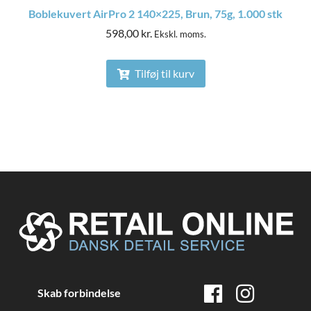
Boblekuvert AirPro 2 140×225, Brun, 75g, 1.000 stk
598,00
kr.
Ekskl. moms.
Tilføj til kurv
Skab forbindelse