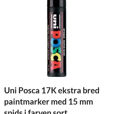
ild
nu
and
ild
nu
and
ild
nu
Uni Posca 17K ekstra bred
paintmarker med 15 mm
spids i farven sort