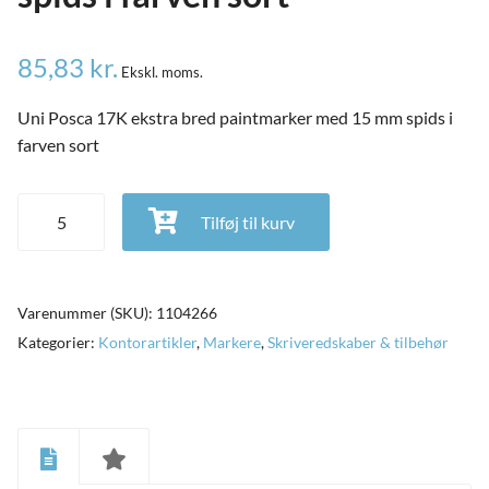
85,83
kr.
Ekskl. moms.
Uni Posca 17K ekstra bred paintmarker med 15 mm spids i
farven sort
Uni Posca 17K ekstra bred paintmarker med 15 mm spids i
Tilføj til kurv
farven sort antal
Varenummer (SKU):
1104266
Kategorier:
Kontorartikler
,
Markere
,
Skriveredskaber & tilbehør
and
ild
nu
and
ild
nu