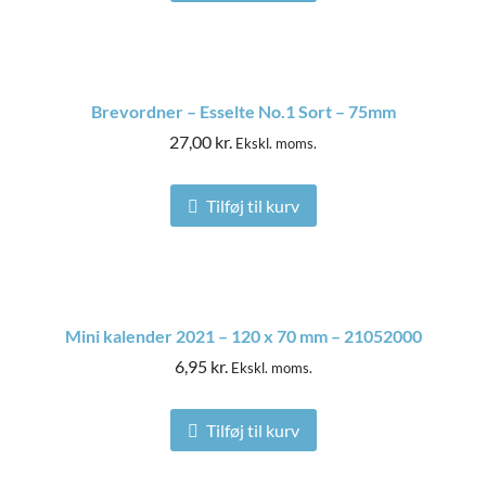
Brevordner – Esselte No.1 Sort – 75mm
*
*
27,00
kr.
Ekskl. moms.
Navn
E-mail
Tilføj til kurv
Gem mit navn, mail og websted i denne browser til
næste gang jeg kommenterer.
Mini kalender 2021 – 120 x 70 mm – 21052000
6,95
kr.
Ekskl. moms.
Tilføj til kurv