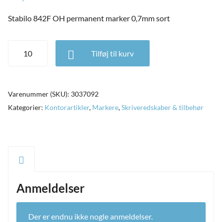
ild
nu
Stabilo 842F OH permanent marker 0,7mm sort
and
ild
nu
Stabilo 842F OH permanent marker 0,7mm sort antal
Tilføj til kurv
and
ild
nu
Varenummer (SKU):
3037092
Kategorier:
Kontorartikler
,
Markere
,
Skriveredskaber & tilbehør
Anmeldelser
Der er endnu ikke nogle anmeldelser.