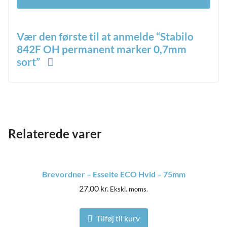
Vær den første til at anmelde “Stabilo
842F OH permanent marker 0,7mm
sort”
Din e-mailadresse vil ikke blive publiceret.
Krævede
*
felter er markeret med
*
Din bedømmelse
Relaterede varer
*
Din anmeldelse
Brevordner – Esselte ECO Hvid – 75mm
and
27,00
kr.
ild
Ekskl. moms.
nu
and
ild
Tilføj til kurv
nu