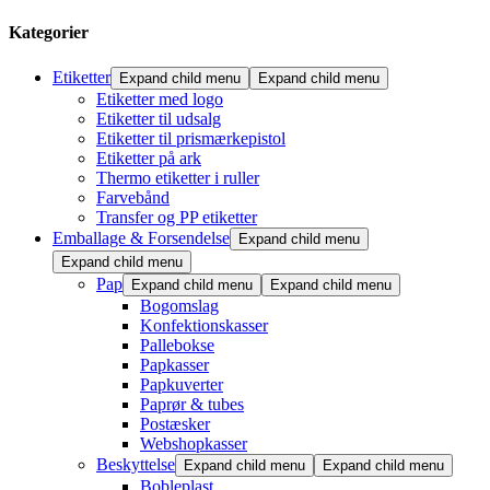
Kategorier
Etiketter
Expand child menu
Expand child menu
Etiketter med logo
Etiketter til udsalg
Etiketter til prismærkepistol
Etiketter på ark
Thermo etiketter i ruller
Farvebånd
Transfer og PP etiketter
Emballage & Forsendelse
Expand child menu
Expand child menu
Pap
Expand child menu
Expand child menu
Bogomslag
Konfektionskasser
Pallebokse
Papkasser
Papkuverter
Paprør & tubes
Postæsker
Webshopkasser
Beskyttelse
Expand child menu
Expand child menu
Bobleplast