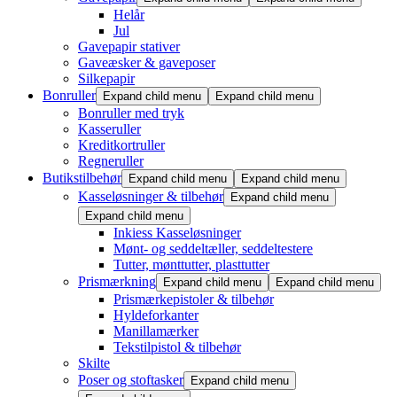
Helår
Jul
Gavepapir stativer
Gaveæsker & gaveposer
Silkepapir
Bonruller
Expand child menu
Expand child menu
Bonruller med tryk
Kasseruller
Kreditkortruller
Regneruller
Butikstilbehør
Expand child menu
Expand child menu
Kasseløsninger & tilbehør
Expand child menu
Expand child menu
Inkiess Kasseløsninger
Mønt- og seddeltæller, seddeltestere
Tutter, mønttutter, plasttutter
Prismærkning
Expand child menu
Expand child menu
Prismærkepistoler & tilbehør
Hyldeforkanter
Manillamærker
Tekstilpistol & tilbehør
Skilte
Poser og stoftasker
Expand child menu