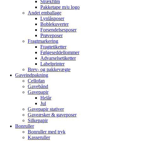
Strækfilm
Pakketape m/u logo
Andet emballage
Lynlåsposer
Boblekuverter
Forsendelsesposer
Prøveposer
Fragtmarkering
Fragtetiketter
Følgeseddellommer
Advarselsetiketter
Labelprinter
Brev- og pakkevægte
Gaveindpakning
Cellofan
Gavebånd
Gavepapir
Helår
Jul
Gavepapir stativer
Gaveæsker & gaveposer
Silkepapir
Bonruller
Bonruller med tryk
Kasseruller