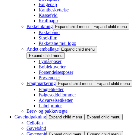
Bølgepap
Kantbeskyttelse
Kassefyld
Kraftpapir
Pakkelukning
Expand child menu
Expand child menu
Pakkebånd
Strækfilm
Pakketape m/u logo
Andet emballage
Expand child menu
Expand child menu
Lynlåsposer
Boblekuverter
Forsendelsesposer
Prøveposer
Fragtmarkering
Expand child menu
Expand child menu
Fragtetiketter
Følgeseddellommer
Advarselsetiketter
Labelprinter
Brev- og pakkevægte
Gaveindpakning
Expand child menu
Expand child menu
Cellofan
Gavebånd
Gavepapir
Expand child menu
Expand child menu