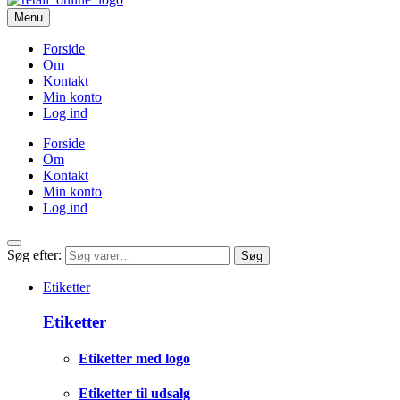
Menu
Forside
Om
Kontakt
Min konto
Log ind
Forside
Om
Kontakt
Min konto
Log ind
Søg efter:
Søg
Etiketter
Etiketter
Etiketter med logo
Etiketter til udsalg