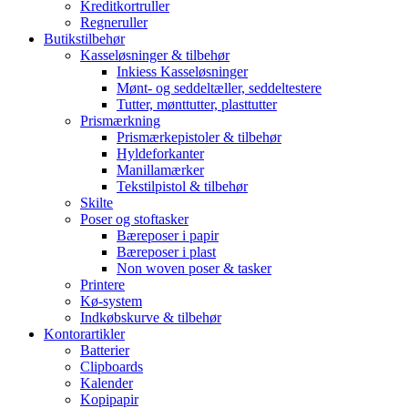
Kreditkortruller
Regneruller
Butikstilbehør
Kasseløsninger & tilbehør
Inkiess Kasseløsninger
Mønt- og seddeltæller, seddeltestere
Tutter, mønttutter, plasttutter
Prismærkning
Prismærkepistoler & tilbehør
Hyldeforkanter
Manillamærker
Tekstilpistol & tilbehør
Skilte
Poser og stoftasker
Bæreposer i papir
Bæreposer i plast
Non woven poser & tasker
Printere
Kø-system
Indkøbskurve & tilbehør
Kontorartikler
Batterier
Clipboards
Kalender
Kopipapir