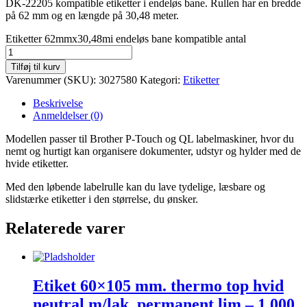
DK-22205 kompatible etiketter i endeløs bane. Rullen har en bredde
på 62 mm og en længde på 30,48 meter.
Etiketter 62mmx30,48mi endeløs bane kompatible antal
Tilføj til kurv
Varenummer (SKU):
3027580
Kategori:
Etiketter
Beskrivelse
Anmeldelser (0)
Modellen passer til Brother P-Touch og QL labelmaskiner, hvor du
nemt og hurtigt kan organisere dokumenter, udstyr og hylder med de
hvide etiketter.
Med den løbende labelrulle kan du lave tydelige, læsbare og
slidstærke etiketter i den størrelse, du ønsker.
Relaterede varer
Etiket 60×105 mm. thermo top hvid
neutral m/lak, permanent lim – 1.000