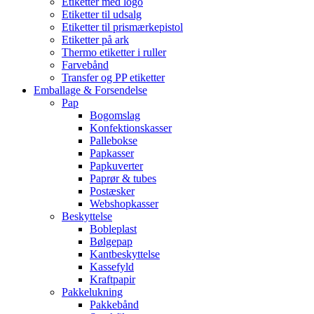
Etiketter med logo
Etiketter til udsalg
Etiketter til prismærkepistol
Etiketter på ark
Thermo etiketter i ruller
Farvebånd
Transfer og PP etiketter
Emballage & Forsendelse
Pap
Bogomslag
Konfektionskasser
Pallebokse
Papkasser
Papkuverter
Paprør & tubes
Postæsker
Webshopkasser
Beskyttelse
Bobleplast
Bølgepap
Kantbeskyttelse
Kassefyld
Kraftpapir
Pakkelukning
Pakkebånd