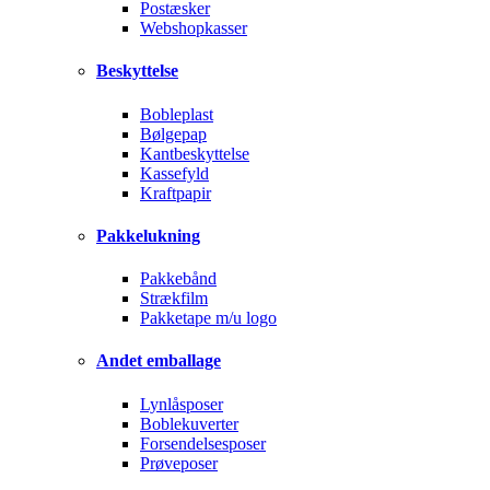
Postæsker
Webshopkasser
Beskyttelse
Bobleplast
Bølgepap
Kantbeskyttelse
Kassefyld
Kraftpapir
Pakkelukning
Pakkebånd
Strækfilm
Pakketape m/u logo
Andet emballage
Lynlåsposer
Boblekuverter
Forsendelsesposer
Prøveposer