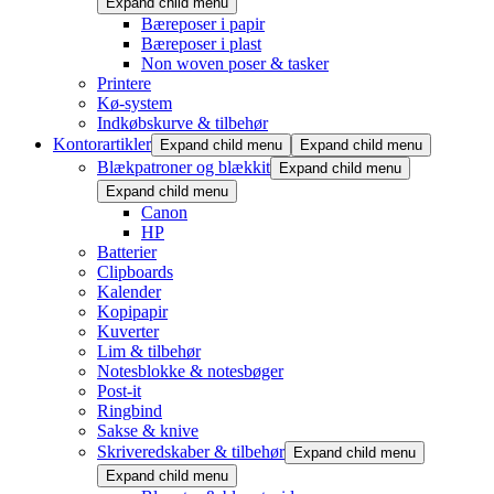
Expand child menu
Bæreposer i papir
Bæreposer i plast
Non woven poser & tasker
Printere
Kø-system
Indkøbskurve & tilbehør
Kontorartikler
Expand child menu
Expand child menu
Blækpatroner og blækkit
Expand child menu
Expand child menu
Canon
HP
Batterier
Clipboards
Kalender
Kopipapir
Kuverter
Lim & tilbehør
Notesblokke & notesbøger
Post-it
Ringbind
Sakse & knive
Skriveredskaber & tilbehør
Expand child menu
Expand child menu