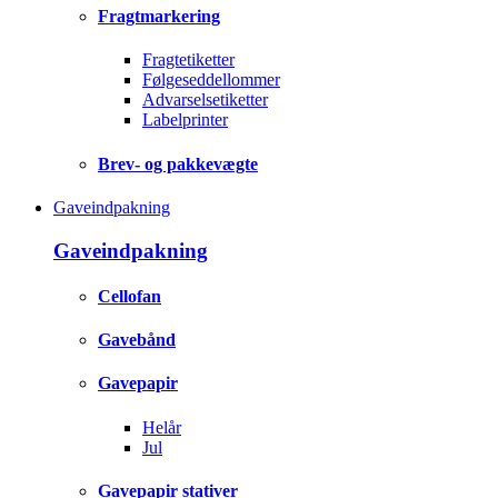
Fragtmarkering
Fragtetiketter
Følgeseddellommer
Advarselsetiketter
Labelprinter
Brev- og pakkevægte
Gaveindpakning
Gaveindpakning
Cellofan
Gavebånd
Gavepapir
Helår
Jul
Gavepapir stativer